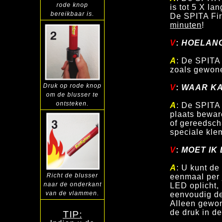
rode knop
is tot 5 X l
bereikbaar is.
De SPITA Fir
minuten
!
V
:
HOELANG 
A
: De SPITA 
zoals gewone
Druk op
rode knop
V
:
WAAR KAN
om de
blusser te
ontsteken.
A
: De SPITA 
plaats bewar
of gereedsch
speciale kle
V
:
MOET IK 
A
: U kunt de
Richt de blusser
eenmaal per 
naar de onderkant
LED oplicht, 
van de vlammen.
eenvoudig de
Alleen gewon
de druk in d
TIP: