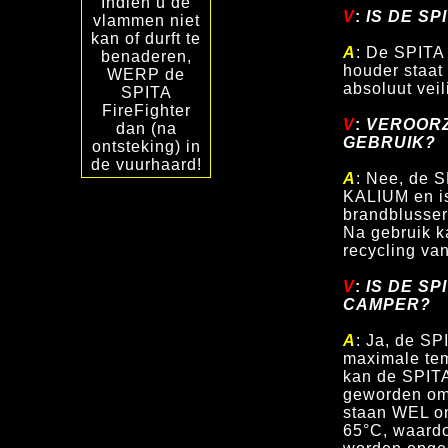
Indien u de
V
:
IS DE SP
vlammen niet
kan of durft te
A
: De SPITA 
benaderen,
houder staat
WERP de
absoluut veil
SPITA
FireFighter
V
:
VEROORZA
dan (na
GEBRUIK?
ontsteking) in
de vuurhaard!
A
: Nee, de S
KALIUM en is
brandblusser
Na gebruik 
recycling van
V
:
IS DE SP
CAMPER?
A
: Ja, de SP
maximale tem
kan
de SPITA
geworden om
staan WEL o
65°C, waardo