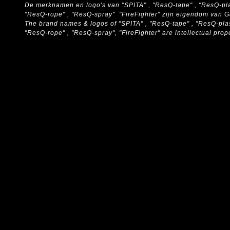
De merknamen en logo's van "SPITA" , "ResQ-tape" , "ResQ-pla
"ResQ-rope" , "ResQ-spray" "FireFighter" zijn eigendom van 
The brand names & logos of
"SPITA" , "ResQ-tape" , "ResQ-pla
"ResQ-rope" , "ResQ-spray", "FireFighter" are intellectual pro