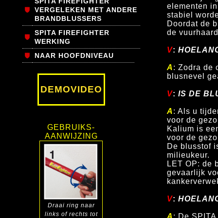
SPITA FIREFIGHTER
elementen in
VERGELEKEN MET ANDERE
stabiel
worde
BRANDBLUSSERS
Doordat de b
de vuurhaard
SPITA FIREFIGHTER
WERKING
V
:
HOELANG
NAAR HOOFDNIVEAU
A
: Zodra de 
blusnevel ge
DEMOVIDEO
V
:
IS DE BL
A
: Als u ti
voor de gezo
GEBRUIKS-
Kalium is ee
AANWIJZING
voor de gezo
De blusstof 
milieukeur.
LET OP: de b
gevaarlijk v
kankerverwe
V
:
HOELANG 
Draai ring
naar
links
of rechts tot
A
: De SPITA 