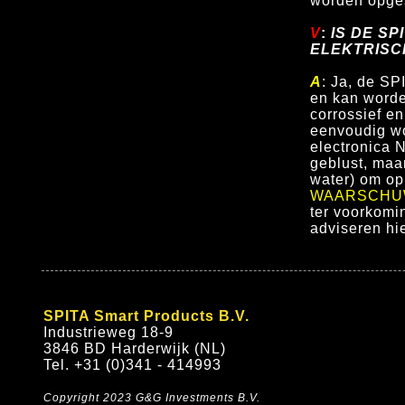
worden opge
V
:
IS DE SP
ELEKTRISC
A
: Ja, de SP
en kan worden
corrossief e
eenvoudig wo
electronica 
geblust, maa
water) om op
WAARSCHU
ter voorkomi
adviseren hie
SPITA Smart Products B.V.
Industrieweg 18-9
3846 BD Harderwijk (NL)
Tel. +31 (0)341 - 414993
Copyright 2023 G&G Investments B.V.