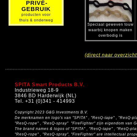
PRIVÉ-
GEBRUIK
producten voor
thuis & onderweg
Speciaal geweven touw
waarbij knopen maken
overbodig is
(
direct naar overzich
SPITA Smart Products B.V.
Industrieweg 18-9
3846 BD Harderwijk (NL)
Tel. +31 (0)341 - 414993
Copyright 2023 G&G Investments B.V.
De merknamen en logo's van "SPITA" , "ResQ-tape" , "ResQ-pla
"ResQ-rope" , "ResQ-spray" "FireFighter" zijn eigendom van 
The brand names & logos of
"SPITA" , "ResQ-tape" , "ResQ-pla
"ResQ-rope" , "ResQ-spray", "FireFighter" are intellectual pro