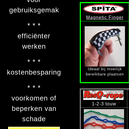
gebruiksgemak
Magnetic Finger
* * *
efficiënter
werken
* * *
Ideaal bij moeilijk
kostenbesparing
bereikbare plaatsen
* * *
voorkomen of
1-2-3 touw
beperken van
schade