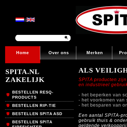
|
Home
Over ons
Merken
Pro
ALS VEILIGH
SPITA.NL
ZAKELIJK
SPITA producten zijn
en industrieel gebruik
BESTELLEN RESQ-
- het beperken van s
PRODUCTS
- het voorkomen van 
- het besparen van o
BESTELLEN RIP-TIE
BESTELLEN SPITA ASD
Een aantal SPITA-pro
gebruik thuis & onde
BESTELLEN SPITA
geldende verkoopprij