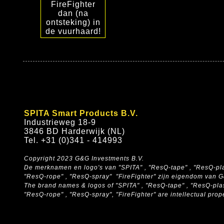
FireFighter
dan (na
ontsteking) in
de vuurhaard!
SPITA Smart Products B.V.
Industrieweg 18-9
3846 BD Harderwijk (NL)
Tel. +31 (0)341 - 414993
Copyright 2023 G&G Investments B.V.
De merknamen en logo's van "SPITA" , "ResQ-tape" , "ResQ-pla
"ResQ-rope" , "ResQ-spray" "FireFighter" zijn eigendom van 
The brand names & logos of
"SPITA" , "ResQ-tape" , "ResQ-pla
"ResQ-rope" , "ResQ-spray", "FireFighter" are intellectual pro