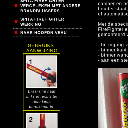
SPITA FIREFIGHTER
camper en b
VERGELEKEN MET ANDERE
houder staat
BRANDBLUSSERS
of automatis
SPITA FIREFIGHTER
Met de
speci
WERKING
FireFighter 
NAAR HOOFDNIVEAU
gemonteerd w
- bij ingang
GEBRUIKS-
- binnenkant
AANWIJZING
- binnenwand
- aan een st
Draai ring
naar
links
of rechts tot
rode knop
bereikbaar is.