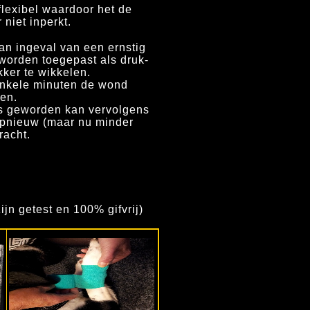
flexibel waardoor het de
niet inperkt.
n ingeval van een ernstig
orden toegepast als druk-
kker te wikkelen.
 enkele minuten de wond
den.
is geworden kan vervolgens
pnieuw (maar nu minder
racht.
jn getest en 100% gifvrij)