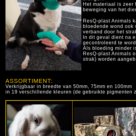
Het materiaal is zeer 
beweging van het dier 
ResQ-plast Animals ka
bloedende wond ook w
verband door het stra
In dit geval dient na
gecontroleerd te wor
Als bloeding minder 
ResQ-plast Animals
o
strak) worden aangeb
ASSORTIMENT:
Verkrijgbaar in breedte van 50mm, 75mm en 100mm
in 19 verschillende kleuren (de gebruikte pigmenten zi